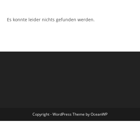
Inhalt
Inhalt
springen
springen
Es konnte leider nichts gefunden werden.
Copyright - WordPress Theme by OceanWP