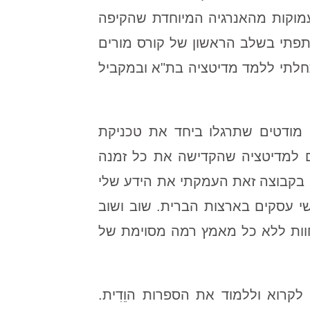
מוקות מהאנרגיה המיוחדת שהקיפה
תפתי בשלב הראשון של קורס מורים
ס המורים הסתיים בינואר 1979 חזרתי לארץ והתחלתי ללמד מדיטציה בת"א ובמקביל
לאחר שסיימתי את לימודי נסעתי בסוף 1983 לקורס גדול בארה"ב שבו השתתפו 7000 מודטים שתרגלו ביחד את טכניקת
ים למדיטציה שהקדישה את כל זמנה
י בקבוצה זאת העמקתי את הידע שלי
נשי עסקים בארצות הברית. שוב ושוב
חוות ללא כל מאמץ רמה מסוימת של
 לקרוא וללמוד את הספרות הוֵדִית.