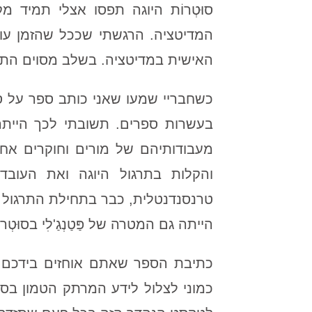
סוּטְרוֹת היוגה תפסו אצלי תמיד מ
המדיטציה. הרגשתי שככל שהזמן עובר 
האישית במדיטציה. בשלב מסוים התחל
כשחבריי שמעו שאני כותב ספר על סו
בעשרות ספרים. תשובתי לכך הייתה ש
מעבודותיהם של מורים וחוקרים אחרי
והקלות בתרגול היוגה ואת העובדה
טרנסנדנטלית, כבר בתחילת התרגול ו
הייתה גם המטרה של פַּטַנְגַ'לִי בסוּ
כתיבת הספר שאתם אוחזים בידכם היי
כמוני לצלול לידע המרתק הטמון בסוּ