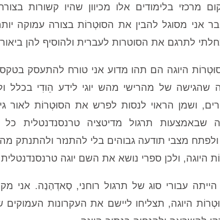
קום מרכזי בלימודים אלו מכיוון שהיו קשורות בצורה
אני מסוגל להבין את הסוּטְרוֹת בצורה עמוקה יותר על
תי לתרגם את הסוטרות לעברית ולהוסיף להן ביאורי
ּטְרוֹת היוגה הם תהו מדוע אני טורח להתעסק בטקס
הגישה של מהרישי מהש יוגי לידע הֵודִי בכלל ולסוּ
ם, ושמן הראוי לנסות לפרש את הסוּטְרוֹת לאור ג
 שבאמצעות תרגול מדיטציה טרנסנדנטלית כל אדם
לפתח מצבי תודעה גבוהים בלי להתנזר ולהתנתק מהח
טְרוֹת היוגה, ולכן ספרי נושא את השם יוגה טרנסנדנטלית.
תה עבורי סוג של תרגול רוחני, סָאדְהַנַה. אני 
טְרוֹת היוגה, תצליחו ליישם את העקרונות העמוקים ש