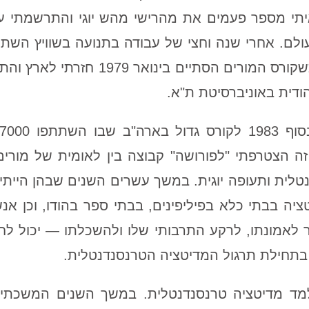
יתי מספר פעמים את מהרישי מהש יוגי והתרשמתי ע
ולם. אחרי שנה וחצי של עבודה בתנועה בשוויץ השת
למדיטציה שנמשך שמונה חודשים. כשקור
הודית באוניברסיטת ת"א.
זה הצטרפתי "לפורושה" קבוצה בין לאומית של מור
טלית ותעופה יוגית. במשך עשרים השנים שבהן היית
יטציה בבתי כלא בפיליפינים, בבתי ספר בהודו, וכן א
לאמונתו, לרקע התרבותי שלו ולהשכלתו — יכול ל
ר בתחילת תרגול המדיטציה הטרנסנדנטלית.
חזרתי ללמד מדיטציה טרנסנדנטלית. במשך השנים המשכתי