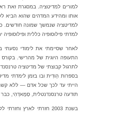
למורים למדיטציה. במסגרת זאת רא
אותו ומהידע המדהים שהוא הביא לע
למדתי פילוסופיה כללית ופילוסופיה י
התעופה היוגית של מהרישי. בקורס 
לתרגול קבוצתי של מדיטציה טרנסנדנ
בספרות הֵודִית ובו בזמן לימדתי מד
הייתי עד לכך שכל אדם — ללא קשר 
תודעה טרנסנדנטלית, סַמָאדְהִי, כב
בשנת 2003 חזרתי לארץ ו