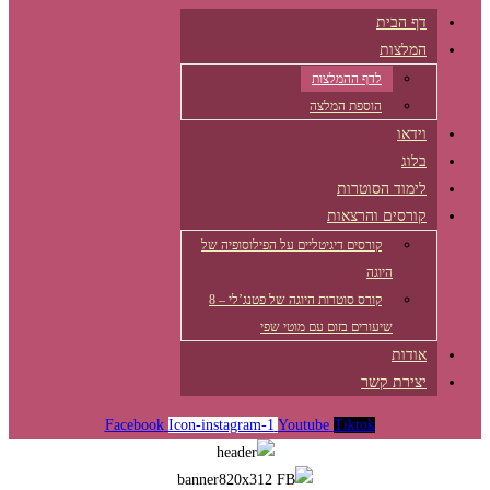
דף הבית
המלצות
לדף ההמלצות
הוספת המלצה
וידאו
בלוג
לימוד הסוטרות
קורסים והרצאות
קורסים דיגיטליים על הפילוסופיה של
היוגה
קורס סוטרות היוגה של פטנג’לי – 8
שיעורים בזום עם מוטי שפי
אודות
יצירת קשר
Facebook
Icon-instagram-1
Youtube
Tiktok