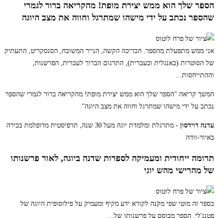
הספר שלך הוא ממש יצירת מופת! מהקריאה ברור לגמרי
שהספר נכתב על ידי מישהו שמתרגל וחווה את מצב היוגה
אני ממש מתפעלת מהספר. הכריכה הקשה, הנייר המשובח, הסנסקריט, התעתיק
של הסוטרות (באנגלית ובעברית), התרגום הברור לעברית, הפרשנות,
וההתייחסות
…
המשך קריאה
"הספר שלך הוא ממש יצירת מופת! מהקריאה ברור לגמרי שהספר
נכתב על ידי מישהו שמתרגל וחווה את מצב היוגה"
עדנה דוידסון
- מתרגלת ומלמדת יוגה מעל 30 שנה, תרפיסטית מדופלמת בכירה
באיור-וודה
תרומה ייחודית ומעמיקה לספרות שדנה ביוגה, לאור פרשנותו
של מהרישי מהש יוגי
בספר זה מוטי שפי מקנה לקורא ידע מקיף ומעמיק על פילוסופית היוגה של
פטנג'לי. הספר מבוסס על פרשנותו של
…