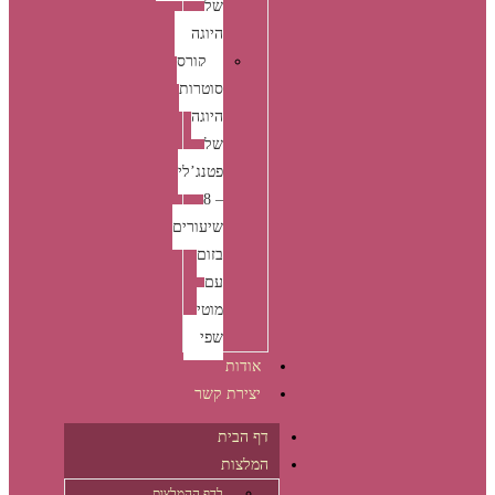
של
היוגה
קורס
סוטרות
היוגה
של
פטנג’לי
– 8
שיעורים
בזום
עם
מוטי
שפי
אודות
יצירת קשר
דף הבית
המלצות
לדף ההמלצות