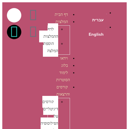
לתוכן
דף הבית
עברית
המלצות
לדף
English
ההמלצות
הוספת
המלצה
וידאו
בלוג
לימוד
הסוטרות
קורסים
והרצאות
קורסים
דיגיטליים
על
הפילוסופיה