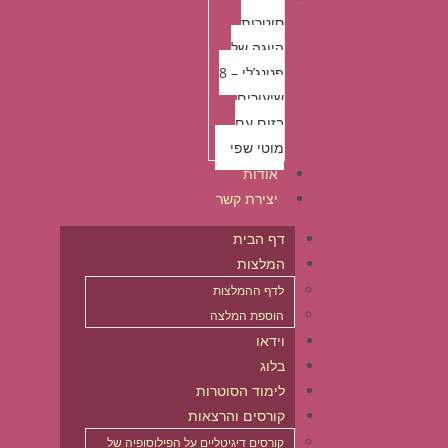
סוטרות
היוגה של
פטנג’לי – 8
שיעורים
בזום עם
מוטי שפי
אודות
יצירת קשר
דף הבית
המלצות
לדף ההמלצות
הוספת המלצה
וידאו
בלוג
לימוד הסוטרות
קורסים והרצאות
קורסים דיגיטליים על הפילוסופיה של