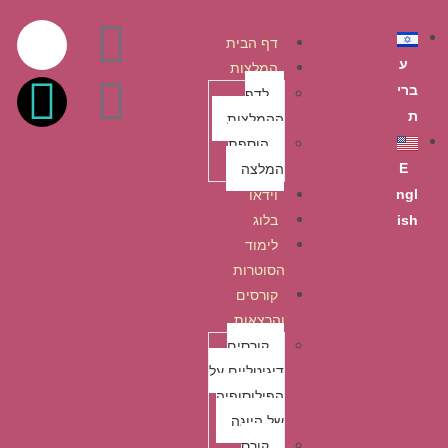
לתוכן
דף הבית
ע
המלצות
ברי
לדף
ת
ההמלצות
הוספת
המלצה
E
וידאו
ngl
בלוג
ish
לימוד
הסוטרות
קורסים
והרצאות
קורסים
דיגיטליים על
הפילוסופיה
של היוגה
קורס