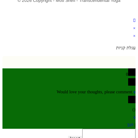
© 2026 Copyright - Moti Shefi - Transcendental Yoga
×
×
עגלת קניות
0
Would love your thoughts, please comment.
x
)
(
x
|
הגב