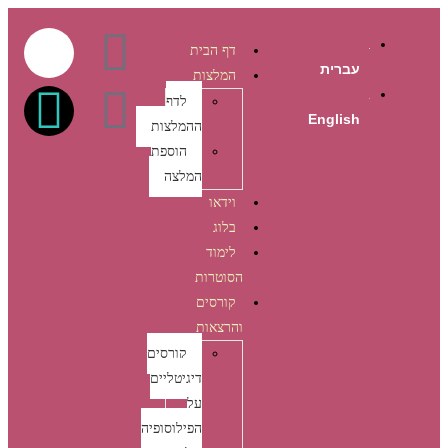
דף הבית
עברית
המלצות
לדף
English
ההמלצות
הוספת
המלצה
וידאו
בלוג
לימוד
הסוטרות
קורסים
והרצאות
קורסים
דיגיטליים
על
הפילוסופיה