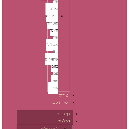
של
היוגה
קורס
סוטרות
היוגה
של
פטנג’לי
– 8
שיעורים
בזום
עם
מוטי
שפי
אודות
יצירת קשר
דף הבית
המלצות
לדף ההמלצות