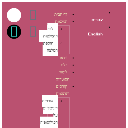
דף הבית
עברית
המלצות
לדף
English
ההמלצות
הוספת
המלצה
וידאו
בלוג
לימוד
הסוטרות
קורסים
והרצאות
קורסים
דיגיטליים
על
הפילוסופיה