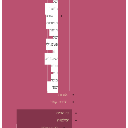
של
היוגה
קורס
סוטרות
היוגה
של
פטנג’לי
– 8
שיעורים
בזום
עם
מוטי
שפי
אודות
יצירת קשר
דף הבית
המלצות
לדף ההמלצות