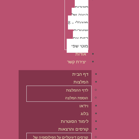
סוטרות
היוגה של
פטנג’לי – 8
שיעורים
בזום עם
מוטי שפי
אודות
יצירת קשר
דף הבית
המלצות
לדף ההמלצות
הוספת המלצה
וידאו
בלוג
לימוד הסוטרות
קורסים והרצאות
קורסים דיגיטליים על הפילוסופיה של