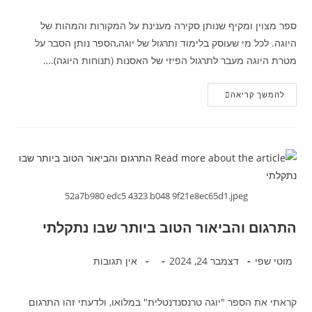
ספר מצוין ומקיף שנותן סקירה מענינת על המקורות והמהות של
היוגה. לכל מי שעוסק בלימוד ותרגול של יוגה,הספר נותן הסבר על
מטרת היוגה מעבר לתרגול הפיזי של האסנות (תנוחות היוגה).…
להמשך קריאה
52a7b980 edc5 4323 b048 9f21e8ec65d1.jpeg
התרגום והביאור הטוב ביותר שבו נתקלתי
מוטי שפי
דצמבר 24, 2024
אין תגובות
קראתי את הספר "יוגה טרנסנדנטלית" במלואו, ולדעתי זהו התרגום