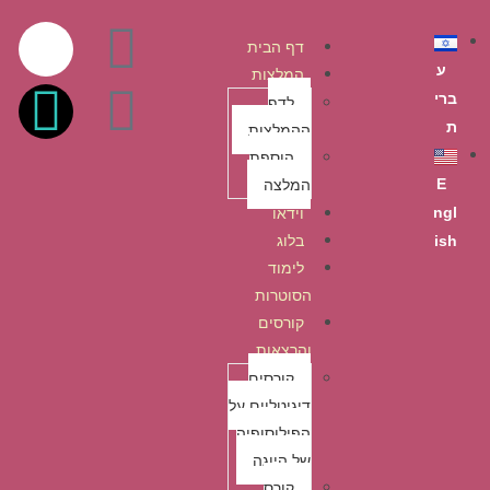
לתוכן
דף הבית
ע
המלצות
ברי
לדף
ת
ההמלצות
הוספת
המלצה
E
וידאו
ngl
בלוג
ish
לימוד
הסוטרות
קורסים
והרצאות
קורסים
דיגיטליים על
הפילוסופיה
של היוגה
קורס