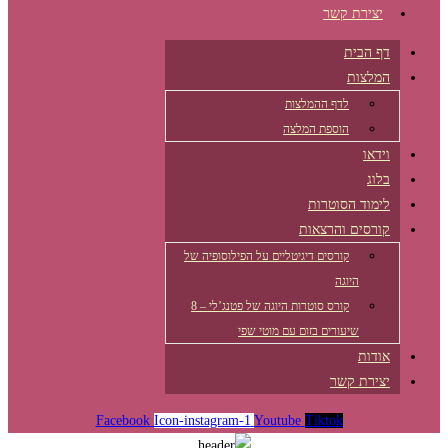
יצירת קשר
דף הבית
המלצות
לדף ההמלצות
הוספת המלצה
וידאו
בלוג
לימוד הסוטרות
קורסים והרצאות
קורסים דיגיטליים על הפילוסופיה של
היוגה
קורס סוטרות היוגה של פטנג’לי – 8
שיעורים בזום עם מוטי שפי
אודות
יצירת קשר
Facebook
Icon-instagram-1
Youtube
Tiktok