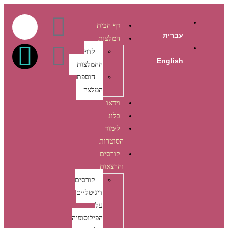
דף הבית
עברית
המלצות
לדף
English
ההמלצות
הוספת
המלצה
וידאו
בלוג
לימוד
הסוטרות
קורסים
והרצאות
קורסים
דיגיטליים
על
הפילוסופיה