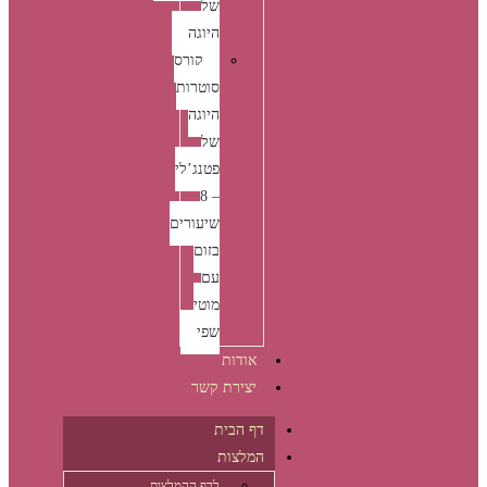
של
היוגה
קורס
סוטרות
היוגה
של
פטנג’לי
– 8
שיעורים
בזום
עם
מוטי
שפי
אודות
יצירת קשר
דף הבית
המלצות
לדף ההמלצות