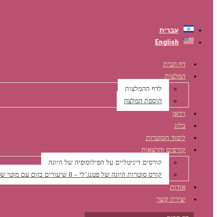
עברית
English
דף הבית
המלצות
לדף ההמלצות
הוספת המלצה
וידאו
בלוג
לימוד הסוטרות
קורסים והרצאות
קורסים דיגיטליים על הפילוסופיה של היוגה
קורס סוטרות היוגה של פטנג’לי – 8 שיעורים בזום עם מוטי שפי
אודות
יצירת קשר